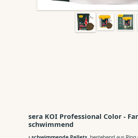
sera KOI Professional Color - Fa
schwimmend
•
schwimmende Pellets
, bestehend aus Ring