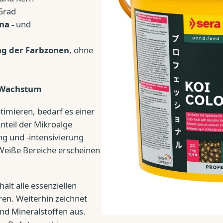
Grad
na -
und
g der Farbzonen
, ohne
Wachstum
timieren, bedarf es einer
nteil der Mikroalge
ung und -intensivierung
Weiße Bereiche erscheinen
ält alle essenziellen
ren. Weiterhin zeichnet
und Mineralstoffen aus.