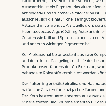
Farbfördernd, speziell für rote Bereiche, wirkt 
Astaxanthin ist ein Pigment, das vitaminähnl
antioxidativ und fruchtbarkeitsfördernd ist. Fü
ausschließlich die natürliche, sehr gut biover
Astaxanthin verwendet. Als Quelle dient sera d
Haematococcus-Alge (60,5 mg Astaxanthin pro
Zutaten wie Krill und Spirulina tragen zu der 
und anderen wichtigen Pigmenten bei.
Koi Professional Color besteht aus zwei Komp
und dem -kern. Das gelingt mithilfe des beso
Produktionsverfahrens der Co-Extrusion, wodu
behandelte Rohstoffe kombiniert werden kön
Der Futterring enthält Spirulina und Haematoc
natürliche Zutaten für einzigartige Farben un
Der Kern besteht unter anderem aus essenziel
Mineralstoffen und Spurenelementen für ges