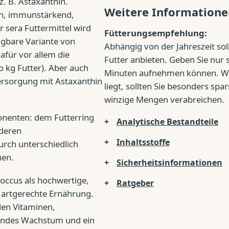
z. B. Astaxanthin.
Weitere Informatione
ich, immunstärkend,
r sera Futtermittel wird
Fütterungsempfehlung:
fügbare Variante von
Abhängig von der Jahreszeit so
afür vor allem die
Futter anbieten. Geben Sie nur s
 kg Futter). Aber auch
Minuten aufnehmen können. We
Versorgung mit Astaxanthin
liegt, sollten Sie besonders s
winzige Mengen verabreichen.
onenten: dem Futterring
Analytische Bestandteile
nderen
Inhaltsstoffe
rch unterschiedlich
nen.
Sicherheitsinformationen
occus als hochwertige,
Ratgeber
d artgerechte Ernährung.
len Vitaminen,
undes Wachstum und ein