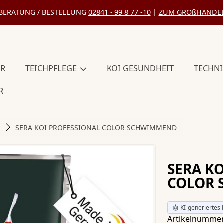
BERATUNG / BESTELLUNG
02841 - 99 8 77 -10
|
ZUM GROßHANDE
ER
TEICHPFLEGE
KOI GESUNDHEIT
TECHN
R
N
SERA KOI PROFESSIONAL COLOR SCHWIMMEND
SERA K
COLOR
🤖 KI-generiertes 
Artikelnummer