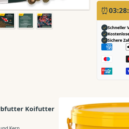
⏰
03:28
✓
Schneller 
✓
Kostenlose
✓
Sichere Za
Zahlungsart
rbfutter Koifutter
 und Kern