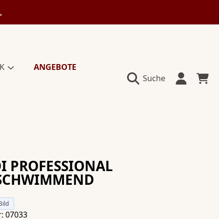
L
IK
ANGEBOTE
Einloggen
Warenko
Suche
OI PROFESSIONAL
 SCHWIMMEND
Bild
: 07033