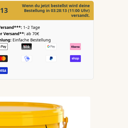
Wenn du jetzt bestellst wird deine
:12
Bestellung in
03:28:12
(11:00 Uhr)
versandt.
Versand***:
1–2 Tage
r Versand**:
ab 70€
hlung:
Einfache Bestellung
en