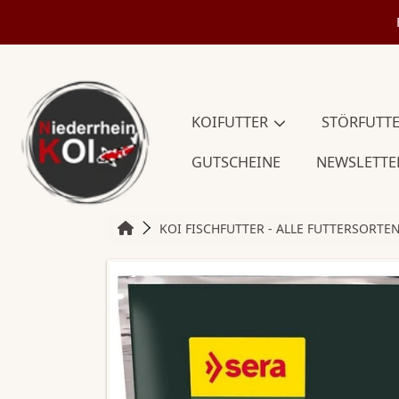
DIREKT
ZUM
INHALT
KOIFUTTER
STÖRFUTT
GUTSCHEINE
NEWSLETTE
HOME
KOI FISCHFUTTER - ALLE FUTTERSORTE
DIREKT
ZU
DEN
PRODUKTINFORMATIONEN