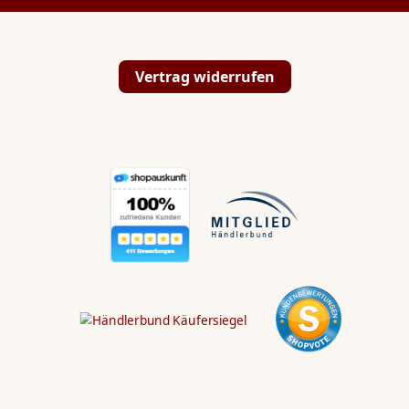
Vertrag widerrufen
💬
✉️
📞
Hallo Koi & Teich
Liebhaber,
Kontaktiert uns direkt:
WhatsApp
💬
Wir antworten dir innerhalb von 24 Stunden.