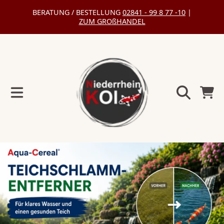
BERATUNG / BESTELLUNG
02841 - 99 8 77 -10
|
DIREKT
ZUM GROßHANDEL
ZUM
INHALT
Warenko
DIREKT
ZU
DEN
PRODUKTINFORMATIONEN