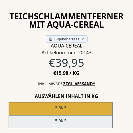
TEICHSCHLAMMENTFERNER
MIT AQUA-CEREAL
🤖 KI-generiertes Bild
AQUA-CEREAL
Artikelnummer: 20143
Normalpreis
€39,95
STÜCKPREIS
PRO
€15,98
/
KG
INKL. MWST.*
ZZGL. VERSAND*
AUSWÄHLEN INHALT IN KG
2.5KG
5.0KG