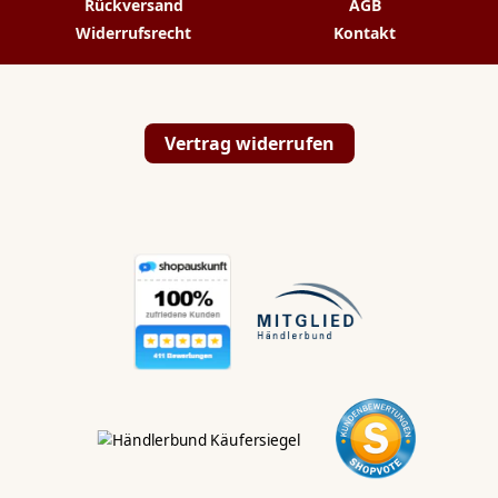
Rückversand
AGB
Widerrufsrecht
Kontakt
💬
✉️
📞
Vertrag widerrufen
Hallo Koi & Teich
Liebhaber,
Kontaktiert uns direkt:
WhatsApp
💬
Wir antworten dir innerhalb von 24 Stunden.
Kontaktformular
✉️
Wir freuen uns auf deine E-Mail.