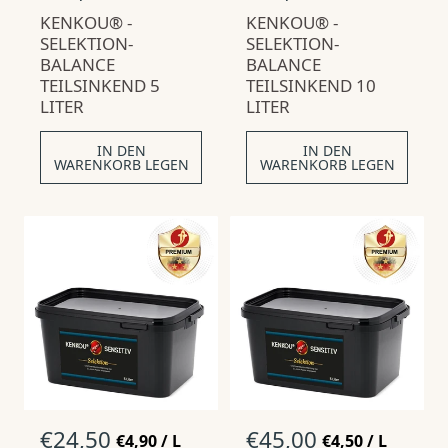
T
P
T
P
o
o
KENKOU® -
Ü
R
KENKOU® -
Ü
R
r
r
C
O
C
O
SELEKTION-
SELEKTION-
m
m
K
K
BALANCE
BALANCE
P
P
a
a
TEILSINKEND 5
TEILSINKEND 10
R
R
l
l
E
E
LITER
LITER
p
p
I
I
S
S
r
r
IN DEN
IN DEN
e
e
WARENKORB LEGEN
WARENKORB LEGEN
i
i
s
s
N
€24,50
N
€45,00
S
S
€4,90
/
L
€4,50
/
L