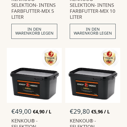
r
r
C
O
C
O
SELEKTION- INTENS
SELEKTION- INTENS
m
m
K
K
FARBFUTTER-MIX 5
FARBFUTTER-MIX 10
P
P
a
a
LITER
LITER
R
R
l
l
E
E
p
p
I
I
IN DEN
IN DEN
S
S
r
r
WARENKORB LEGEN
WARENKORB LEGEN
e
e
i
i
s
s
N
€49,00
N
€29,80
S
S
€4,90
/
L
€5,96
/
L
T
P
T
P
o
o
KENKOU® -
Ü
R
KENKOU® -
Ü
R
r
r
C
O
C
O
SELEKTION-
SELEKTION-