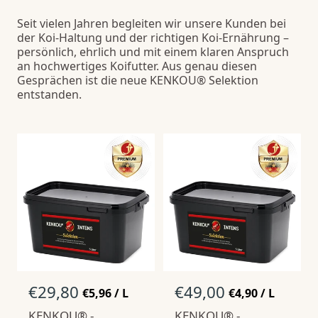
Seit vielen Jahren begleiten wir unsere Kunden bei
der Koi-Haltung und der richtigen Koi-Ernährung –
persönlich, ehrlich und mit einem klaren Anspruch
an hochwertiges Koifutter. Aus genau diesen
Gesprächen ist die neue KENKOU® Selektion
entstanden.
N
€29,80
N
€49,00
S
S
€5,96
/
L
€4,90
/
L
T
P
T
P
o
o
KENKOU® -
Ü
R
KENKOU® -
Ü
R