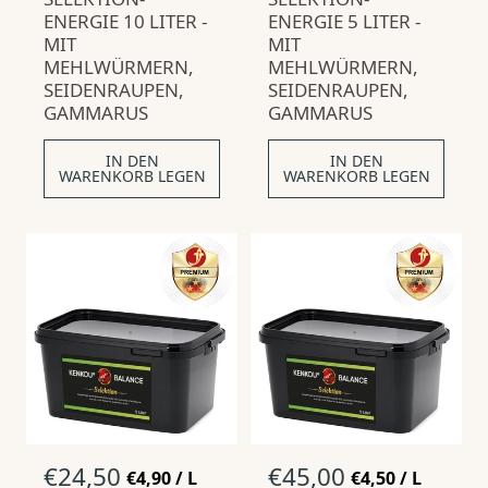
m
m
K
K
ENERGIE 10 LITER -
ENERGIE 5 LITER -
P
P
a
a
MIT
MIT
R
R
l
l
E
E
MEHLWÜRMERN,
MEHLWÜRMERN,
p
p
I
I
SEIDENRAUPEN,
SEIDENRAUPEN,
S
S
r
r
GAMMARUS
GAMMARUS
e
e
i
i
IN DEN
IN DEN
s
s
WARENKORB LEGEN
WARENKORB LEGEN
N
€24,50
N
€45,00
S
S
€4,90
/
L
€4,50
/
L