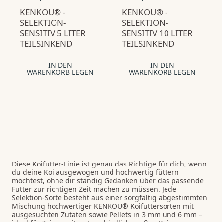
T
P
T
P
o
o
KENKOU® -
Ü
R
KENKOU® -
Ü
R
r
r
C
O
C
O
SELEKTION-
SELEKTION-
m
m
K
K
SENSITIV 5 LITER
SENSITIV 10 LITER
P
P
a
a
TEILSINKEND
TEILSINKEND
R
R
l
l
E
E
p
p
I
I
IN DEN
IN DEN
S
S
r
r
WARENKORB LEGEN
WARENKORB LEGEN
e
e
i
i
s
s
Diese Koifutter-Linie ist genau das Richtige für dich, wenn
du deine Koi ausgewogen und hochwertig füttern
möchtest, ohne dir ständig Gedanken über das passende
Futter zur richtigen Zeit machen zu müssen. Jede
Selektion-Sorte besteht aus einer sorgfältig abgestimmten
Mischung hochwertiger KENKOU® Koifuttersorten mit
ausgesuchten Zutaten sowie Pellets in 3 mm und 6 mm –