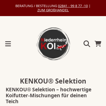
BERATUNG / BESTELLUNG
02841 - 99 8 77 -10
|
DIREKT ZUM INHALT
ZUM GROßHANDEL
Warenko
Kollektion:
KENKOU® Selektion
KENKOU® Selektion – hochwertige
Koifutter-Mischungen für deinen
Teich