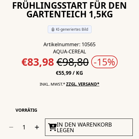
FRÜHLINGSSTART FÜR DEN
GARTENTEICH 1,5KG
🤖 KI-generiertes Bild
Artikelnummer: 10565
AQUA-CEREAL
Normalpreis
€98,80
€83,98
-15%
STÜCKPREIS
PRO
€55,99
/
KG
INKL. MWST.*
ZZGL. VERSAND*
VORRÄTIG
MENGE
IN DEN WARENKORB
Menge
Menge
AUSWÄHLEN
für
für
LEGEN
Kombi-
Kombi-
Paket
Paket