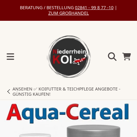
BERATUNG / BESTELLUNG
02841 - 99 8 77 -10
|
DIREKT
ZUM GROßHANDEL
ZUM
INHALT
Warenko
ANSEHEN
✅ KOIFUTTER & TEICHPFLEGE ANGEBOTE -
GÜNSTIG KAUFEN!
DIREKT
ZU
DEN
PRODUKTINFORMATIONEN