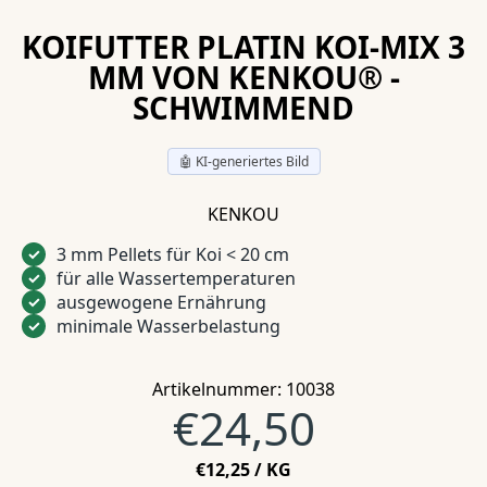
KOIFUTTER PLATIN KOI-MIX 3
MM VON KENKOU® -
SCHWIMMEND
🤖 KI-generiertes Bild
KENKOU
3 mm Pellets für Koi < 20 cm
✓
für alle Wassertemperaturen
✓
ausgewogene Ernährung
✓
minimale Wasserbelastung
✓
Artikelnummer: 10038
Normalprei
€24,50
STÜCKPREIS
PRO
€12,25
/
KG