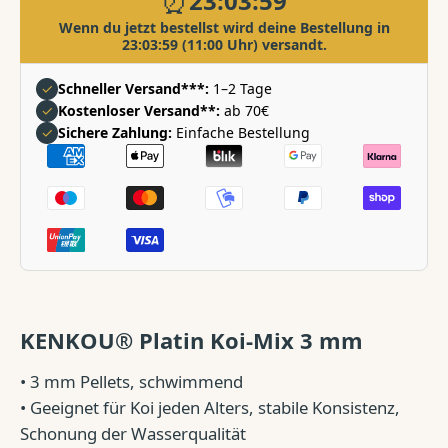
⏰
23:03:58
verringern
erhöhen
Wenn du jetzt bestellst wird deine Bestellung in
23:03:58
(11:00 Uhr) versandt.
✓
Schneller Versand***:
1–2 Tage
✓
Kostenloser Versand**:
ab 70€
✓
Sichere Zahlung:
Einfache Bestellung
Zahlungsarten
KENKOU® Platin Koi-Mix 3 mm
• 3 mm Pellets, schwimmend
• Geeignet für Koi jeden Alters, stabile Konsistenz,
Schonung der Wasserqualität