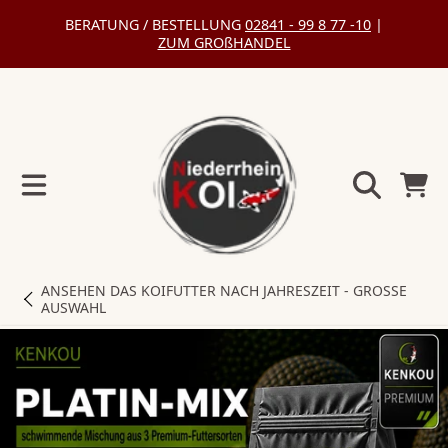
BERATUNG / BESTELLUNG
02841 - 99 8 77 -10
|
DIREKT
ZUM GROßHANDEL
ZUM
INHALT
Warenko
ANSEHEN
DAS KOIFUTTER NACH JAHRESZEIT - GROSSE A
USWAHL
DIREKT
ZU
DEN
PRODUKTINFORMATIONEN