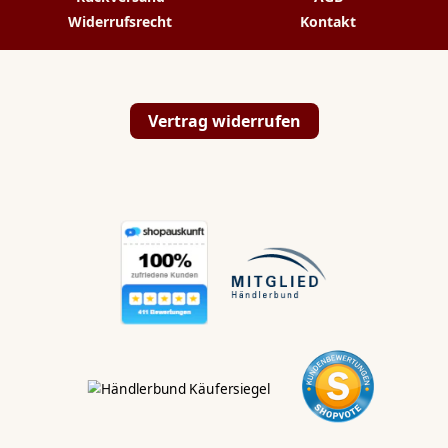
Widerrufsrecht
Kontakt
Vertrag widerrufen
💬
✉️
📞
Hallo Koi & Teich
Liebhaber,
Kontaktiert uns direkt:
WhatsApp
💬