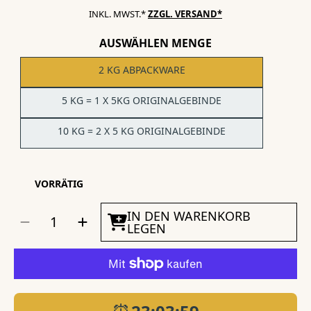
INKL. MWST.*
ZZGL. VERSAND*
AUSWÄHLEN MENGE
2 KG ABPACKWARE
5 KG = 1 X 5KG ORIGINALGEBINDE
10 KG = 2 X 5 KG ORIGINALGEBINDE
VORRÄTIG
MENGE
IN DEN WARENKORB
Menge
Menge
AUSWÄHLEN
für
für
LEGEN
Koifutter
Koifutter
Platin
Platin
Koi-
Koi-
Mix
Mix
3
3
mm
mm
von
von
KENKOU®
KENKOU®
-
-
schwimmend
schwimmend