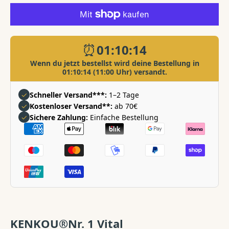
Nr.1
Nr.1
VITAL
VITAL
Koifutter
Koifutter
-
-
5
5
mm
mm
schwimmend
schwimmend
verringern
erhöhen
⏰
01:10:14
Wenn du jetzt bestellst wird deine Bestellung in
01:10:14
(11:00 Uhr) versandt.
✓
Schneller Versand***:
1–2 Tage
✓
Kostenloser Versand**:
ab 70€
✓
Sichere Zahlung:
Einfache Bestellung
Zahlungsarten
KENKOU®Nr. 1 Vital