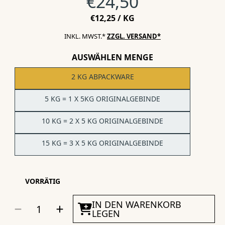
Normalpreis
€24,50
STÜCKPREIS
PRO
€12,25
/
KG
INKL. MWST.*
ZZGL. VERSAND*
AUSWÄHLEN MENGE
2 KG ABPACKWARE
5 KG = 1 X 5KG ORIGINALGEBINDE
10 KG = 2 X 5 KG ORIGINALGEBINDE
15 KG = 3 X 5 KG ORIGINALGEBINDE
VORRÄTIG
MENGE
IN DEN WARENKORB
Menge
Menge
AUSWÄHLEN
für
für
LEGEN
KENKOU®
KENKOU®