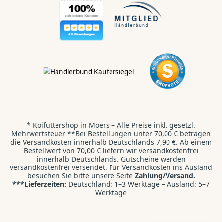
Hallo Koi & Teich
Liebhaber,
Kontaktiert uns direkt:
WhatsApp
💬
Wir antworten dir innerhalb von 24 Stunden.
* Koifuttershop in Moers – Alle Preise inkl. gesetzl.
Kontaktformular
✉️
Mehrwertsteuer **Bei Bestellungen unter 70,00 € betragen
Wir freuen uns auf deine E-Mail.
die Versandkosten innerhalb Deutschlands 7,90 €. Ab einem
Bestellwert von 70,00 € liefern wir versandkostenfrei
innerhalb Deutschlands. Gutscheine werden
Direktanruf
versandkostenfrei versendet. Für Versandkosten ins Ausland
📞
besuchen Sie bitte unsere Seite
Zahlung/Versand.
+49 2841 9987710
***Lieferzeiten:
Deutschland: 1–3 Werktage – Ausland: 5–7
Werktage
KI-Suche / Beratung
🤖
Verwenden