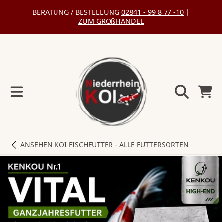
BERATUNG / BESTELLUNG
02841 - 99 8 77 -10
|
DIREKT
ZUM GROßHANDEL
ZUM
INHALT
Warenko
ANSEHEN
KOI FISCHFUTTER - ALLE FUTTERSORTEN
DIREKT
ZU
DEN
PRODUKTINFORMATIONEN