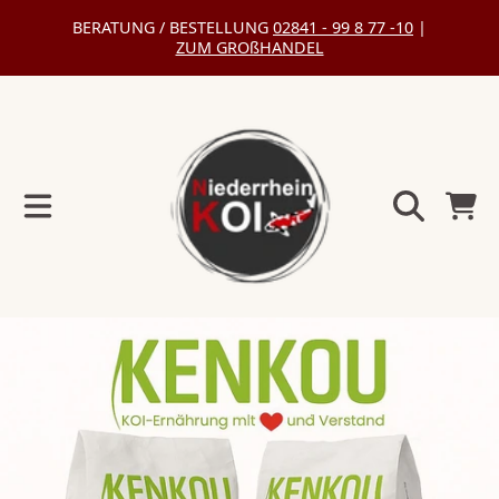
BERATUNG / BESTELLUNG
02841 - 99 8 77 -10
|
DIREKT
ZUM GROßHANDEL
ZUM
INHALT
Warenko
DIREKT
ZU
DEN
PRODUKTINFORMATIONEN