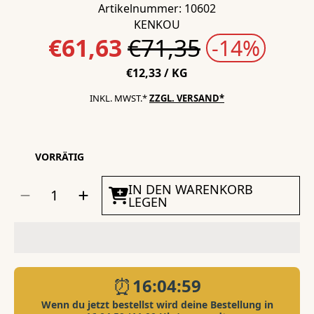
Artikelnummer: 10602
KENKOU
Normalpreis
€71,35
€61,63
-14%
STÜCKPREIS
PRO
€12,33
/
KG
INKL. MWST.*
ZZGL. VERSAND*
VORRÄTIG
MENGE
IN DEN WARENKORB
Menge
Menge
AUSWÄHLEN
für
für
LEGEN
Paket
Paket
Herbst
Herbst
/
/
Winter
Winter
Mini
Mini
für
für
Koi
Koi
verringern
erhöhen
⏰
16:04:59
Wenn du jetzt bestellst wird deine Bestellung in