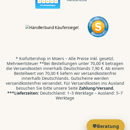
Hallo Koi & Teich
Liebhaber,
Kontaktiert uns direkt:
WhatsApp
💬
Wir antworten dir innerhalb von 24 Stunden.
* Koifuttershop in Moers – Alle Preise inkl. gesetzl.
Kontaktformular
✉️
Mehrwertsteuer **Bei Bestellungen unter 70,00 € betragen
Wir freuen uns auf deine E-Mail.
die Versandkosten innerhalb Deutschlands 7,90 €. Ab einem
Bestellwert von 70,00 € liefern wir versandkostenfrei
innerhalb Deutschlands. Gutscheine werden
Direktanruf
versandkostenfrei versendet. Für Versandkosten ins Ausland
📞
besuchen Sie bitte unsere Seite
Zahlung/Versand.
+49 2841 9987710
***Lieferzeiten:
Deutschland: 1–3 Werktage – Ausland: 5–7
Werktage
KI-Suche / Beratung
🤖
Verwenden
Sie
die
💬Beratung