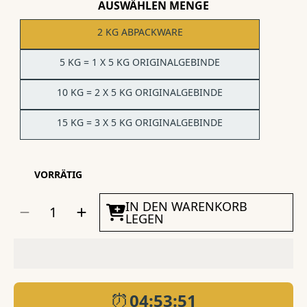
AUSWÄHLEN MENGE
2 KG ABPACKWARE
5 KG = 1 X 5 KG ORIGINALGEBINDE
10 KG = 2 X 5 KG ORIGINALGEBINDE
15 KG = 3 X 5 KG ORIGINALGEBINDE
VORRÄTIG
MENGE
IN DEN WARENKORB
Menge
Menge
AUSWÄHLEN
für
für
LEGEN
KENKOU®
KENKOU®
Four
Four
Seasons
Seasons
6mm
6mm
Koifutter
Koifutter
-
-
schwimmend
schwimmend
verringern
erhöhen
⏰
04:53:50