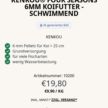
6MM KOIFUTTER -
SCHWIMMEND
🤖 KI-generiertes Bild
KENKOU
6 mm Pellets für Koi > 25 cm
✓
Grundversorgung
✓
für viele Fischarten
✓
wenig Wasserbelastung
✓
Artikelnummer: 10200
Normalpreis
€19,80
STÜCKPREIS
PRO
€9,90
/
KG
INKL. MWST.*
ZZGL. VERSAND*