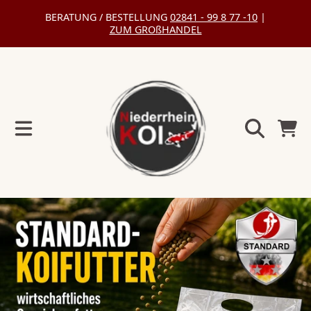
BERATUNG / BESTELLUNG
02841 - 99 8 77 -10
|
DIREKT
ZUM GROßHANDEL
ZUM
INHALT
Warenko
DIREKT
ZU
DEN
PRODUKTINFORMATIONEN