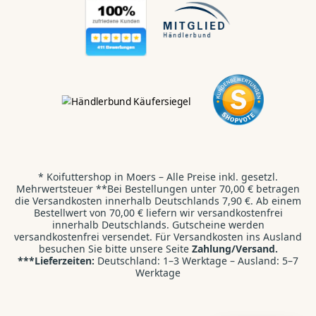
Hallo Koi & Teich
Liebhaber,
Kontaktiert uns direkt:
WhatsApp
💬
Wir antworten dir innerhalb von 24 Stunden.
* Koifuttershop in Moers – Alle Preise inkl. gesetzl.
Kontaktformular
✉️
Mehrwertsteuer **Bei Bestellungen unter 70,00 € betragen
Wir freuen uns auf deine E-Mail.
die Versandkosten innerhalb Deutschlands 7,90 €. Ab einem
Bestellwert von 70,00 € liefern wir versandkostenfrei
innerhalb Deutschlands. Gutscheine werden
Direktanruf
versandkostenfrei versendet. Für Versandkosten ins Ausland
📞
besuchen Sie bitte unsere Seite
Zahlung/Versand.
+49 2841 9987710
***Lieferzeiten:
Deutschland: 1–3 Werktage – Ausland: 5–7
Werktage
KI-Suche / Beratung
🤖
Verwenden