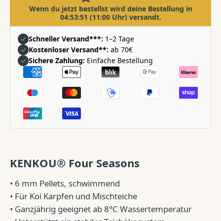
Wenn du jetzt bestellst wird deine Bestellung in
04:53:50
(11:00 Uhr) versandt.
✓
Schneller Versand***:
1–2 Tage
✓
Kostenloser Versand**:
ab 70€
✓
Sichere Zahlung:
Einfache Bestellung
Zahlungsarten
KENKOU® Four Seasons
• 6 mm Pellets, schwimmend
• Für Koi Karpfen und Mischteiche
• Ganzjährig geeignet ab 8°C Wassertemperatur