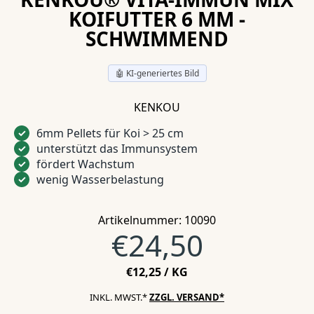
KOIFUTTER 6 MM -
SCHWIMMEND
🤖 KI-generiertes Bild
KENKOU
6mm Pellets für Koi > 25 cm
✓
unterstützt das Immunsystem
✓
fördert Wachstum
✓
wenig Wasserbelastung
✓
Artikelnummer: 10090
Normalprei
€24,50
STÜCKPREIS
PRO
€12,25
/
KG
INKL. MWST.*
ZZGL. VERSAND*