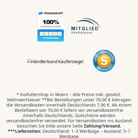
Hallo Koi & Teich
Liebhaber,
Kontaktiert uns direkt:
WhatsApp
💬
Wir antworten dir innerhalb von 24 Stunden.
* Koifuttershop in Moers – Alle Preise inkl. gesetzl.
Kontaktformular
✉️
Mehrwertsteuer **Bei Bestellungen unter 70,00 € betragen
Wir freuen uns auf deine E-Mail.
die Versandkosten innerhalb Deutschlands 7,90 €. Ab einem
Bestellwert von 70,00 € liefern wir versandkostenfrei
innerhalb Deutschlands. Gutscheine werden
Direktanruf
versandkostenfrei versendet. Für Versandkosten ins Ausland
📞
besuchen Sie bitte unsere Seite
Zahlung/Versand.
+49 2841 9987710
***Lieferzeiten:
Deutschland: 1–3 Werktage – Ausland: 5–7
Werktage