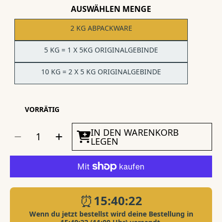
AUSWÄHLEN MENGE
2 KG ABPACKWARE
5 KG = 1 X 5KG ORIGINALGEBINDE
10 KG = 2 X 5 KG ORIGINALGEBINDE
VORRÄTIG
MENGE
IN DEN WARENKORB
Menge
Menge
AUSWÄHLEN
für
für
LEGEN
KENKOU®
KENKOU®
Vita-
Vita-
Immun
Immun
Mix
Mix
Koifutter
Koifutter
6
6
mm
mm
-
-
schwimmend
schwimmend
verringern
erhöhen
⏰
15:40:22
Wenn du jetzt bestellst wird deine Bestellung in