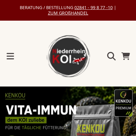
BERATUNG / BESTELLUNG
02841 - 99 8 77 -10
|
DIREKT
ZUM GROßHANDEL
ZUM
INHALT
Warenko
DIREKT
ZU
DEN
PRODUKTINFORMATIONEN