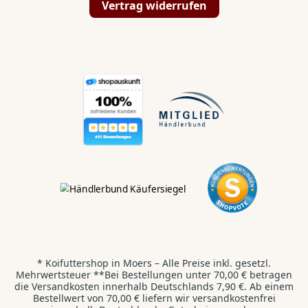
Vertrag widerrufen
💬
✉️
📞
Hallo Koi & Teich
Liebhaber,
Kontaktiert uns direkt:
WhatsApp
💬
Wir antworten dir innerhalb von 24 Stunden.
* Koifuttershop in Moers – Alle Preise inkl. gesetzl.
Kontaktformular
✉️
Mehrwertsteuer **Bei Bestellungen unter 70,00 € betragen
Wir freuen uns auf deine E-Mail.
die Versandkosten innerhalb Deutschlands 7,90 €. Ab einem
Bestellwert von 70,00 € liefern wir versandkostenfrei