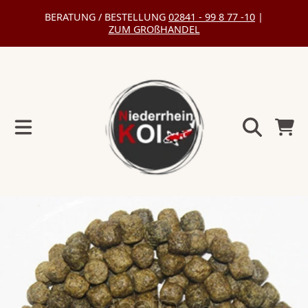
BERATUNG / BESTELLUNG
02841 - 99 8 77 -10
|
DIREKT
ZUM GROßHANDEL
ZUM
INHALT
Warenko
DIREKT
ZU
DEN
PRODUKTINFORMATIONEN