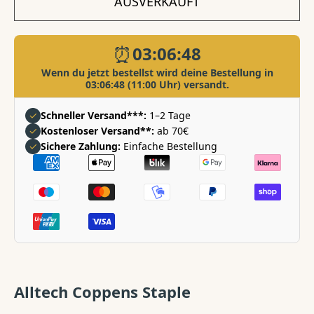
AUSVERKAUFT
⏰
03:06:48
Wenn du jetzt bestellst wird deine Bestellung in
03:06:48
(11:00 Uhr) versandt.
✓
Schneller Versand***:
1–2 Tage
✓
Kostenloser Versand**:
ab 70€
✓
Sichere Zahlung:
Einfache Bestellung
Zahlungsarten
Alltech Coppens Staple