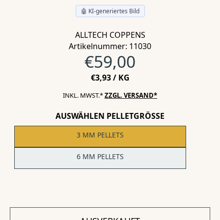
🤖 KI-generiertes Bild
ALLTECH COPPENS
Artikelnummer: 11030
Normalpreis
€59,00
STÜCKPREIS
PRO
€3,93
/
KG
INKL. MWST.*
ZZGL. VERSAND*
AUSWÄHLEN PELLETGRÖSSE
3 MM PELLETS
6 MM PELLETS