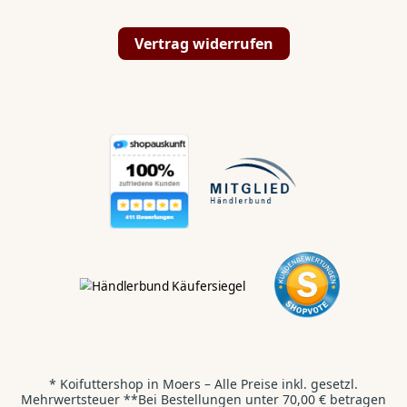
Vertrag widerrufen
💬
✉️
📞
Hallo Koi & Teich
Liebhaber,
Kontaktiert uns direkt:
WhatsApp
💬
Wir antworten dir innerhalb von 24 Stunden.
* Koifuttershop in Moers – Alle Preise inkl. gesetzl.
Kontaktformular
✉️
Mehrwertsteuer **Bei Bestellungen unter 70,00 € betragen