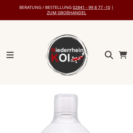
BERATUNG / BESTELLUNG
02841 - 99 8 77 -10
|
DIREKT
ZUM GROßHANDEL
ZUM
INHALT
Warenko
DIREKT
ZU
DEN
PRODUKTINFORMATIONEN