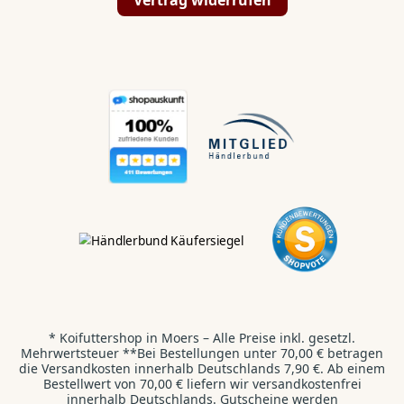
💬
✉️
📞
Hallo Koi & Teich
Liebhaber,
Kontaktiert uns direkt:
WhatsApp
💬
Wir antworten dir innerhalb von 24 Stunden.
* Koifuttershop in Moers – Alle Preise inkl. gesetzl.
Kontaktformular
✉️
Mehrwertsteuer **Bei Bestellungen unter 70,00 € betragen
Wir freuen uns auf deine E-Mail.
die Versandkosten innerhalb Deutschlands 7,90 €. Ab einem
Bestellwert von 70,00 € liefern wir versandkostenfrei
innerhalb Deutschlands. Gutscheine werden