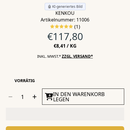
🤖 KI-generiertes Bild
KENKOU
Artikelnummer: 11006
(1)
Normalpreis
€117,80
STÜCKPREIS
PRO
€8,41
/
KG
INKL. MWST.*
ZZGL. VERSAND*
VORRÄTIG
MENGE
IN DEN WARENKORB
Menge
Menge
AUSWÄHLEN
für
für
LEGEN
Test
Test
your
your
Best
Best
3
3
–
–
STANDARD
STANDARD
Set
Set
in
in
6mm
6mm