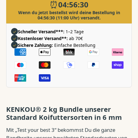
verringern
erhöhen
⏰
04:56:30
Wenn du jetzt bestellst wird deine Bestellung in
04:56:30
(11:00 Uhr) versandt.
✓
Schneller Versand***:
1–2 Tage
✓
Kostenloser Versand**:
ab 70€
✓
Sichere Zahlung:
Einfache Bestellung
Zahlungsarten
KENKOU® 2 kg Bundle unserer
Standard Koifuttersorten in 6 mm
Mit „Test your best 3“ bekommst Du die ganze
Bandbreite unserer bewährten Standardsorten von