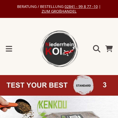
BERATUNG / BESTELLUNG
02841 - 99 8 77 -10
|
DIREKT
ZUM GROßHANDEL
ZUM
INHALT
Warenko
DIREKT
ZU
DEN
PRODUKTINFORMATIONEN